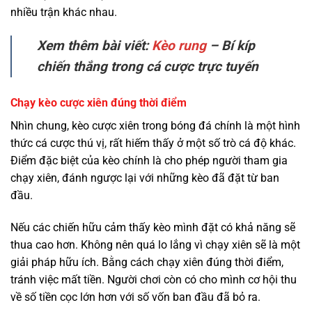
nhiều trận khác nhau.
Xem thêm bài viết:
Kèo rung
– Bí kíp
chiến thắng trong cá cược trực tuyến
Chạy kèo cược xiên đúng thời điểm
Nhìn chung, kèo cược xiên trong bóng đá chính là một hình
thức cá cược thú vị, rất hiếm thấy ở một số trò cá độ khác.
Điểm đặc biệt của kèo chính là cho phép người tham gia
chạy xiên, đánh ngược lại với những kèo đã đặt từ ban
đầu.
Nếu các chiến hữu cảm thấy kèo mình đặt có khả năng sẽ
thua cao hơn. Không nên quá lo lắng vì chạy xiên sẽ là một
giải pháp hữu ích. Bằng cách chạy xiên đúng thời điểm,
tránh việc mất tiền. Người chơi còn có cho mình cơ hội thu
về số tiền cọc lớn hơn với số vốn ban đầu đã bỏ ra.