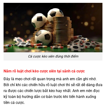
Cá cược kèo xiên đúng thời điểm
Nắm rõ luật chơi kèo cược xiên tại sảnh cá cược
Đây là mẹo chơi rất quan trọng mà anh em cần ghi nhớ.
Bởi chỉ khi các chiến hữu rõ luật chơi thì sẽ rất dễ dàng đưa
ra được các chiến lược bắt kèo hay nhất. Anh em nên đọc
kỹ toàn bộ hướng dẫn cơ bản trước khi tiến hành xuống
tiền cá cược.