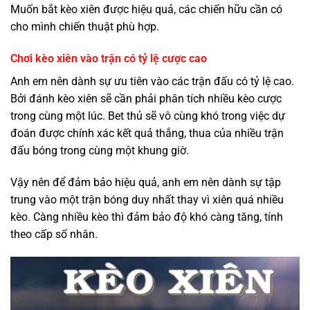
Muốn bắt kèo xiên được hiệu quả, các chiến hữu cần có
cho mình chiến thuật phù hợp.
Chơi kèo xiên vào trận có tỷ lệ cược cao
Anh em nên dành sự ưu tiên vào các trận đấu có tỷ lệ cao.
Bởi đánh kèo xiên sẽ cần phải phân tích nhiều kèo cược
trong cùng một lúc. Bet thủ sẽ vô cùng khó trong việc dự
đoán được chính xác kết quả thắng, thua của nhiều trận
đấu bóng trong cùng một khung giờ.
Vậy nên để đảm bảo hiệu quả, anh em nên dành sự tập
trung vào một trận bóng duy nhất thay vì xiên quá nhiều
kèo. Càng nhiều kèo thì đảm bảo độ khó càng tăng, tính
theo cấp số nhân.