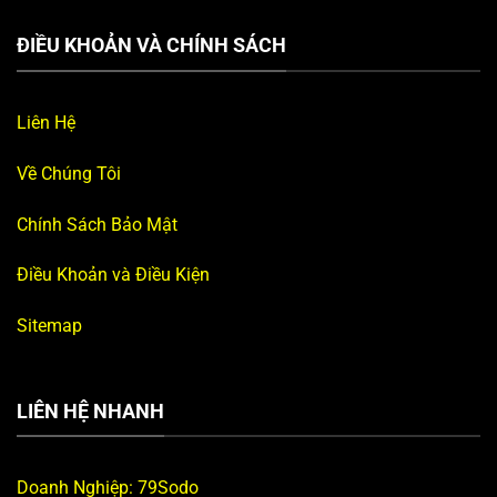
ĐIỀU KHOẢN VÀ CHÍNH SÁCH
Liên Hệ
Về Chúng Tôi
Chính Sách Bảo Mật
Điều Khoản và Điều Kiện
Sitemap
LIÊN HỆ NHANH
Doanh Nghiệp:
79Sodo