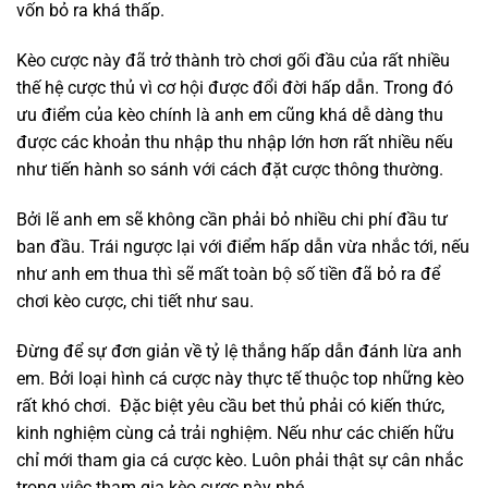
vốn bỏ ra khá thấp.
Kèo cược này đã trở thành trò chơi gối đầu của rất nhiều
thế hệ cược thủ vì cơ hội được đổi đời hấp dẫn. Trong đó
ưu điểm của kèo chính là anh em cũng khá dễ dàng thu
được các khoản thu nhập thu nhập lớn hơn rất nhiều nếu
như tiến hành so sánh với cách đặt cược thông thường.
Bởi lẽ anh em sẽ không cần phải bỏ nhiều chi phí đầu tư
ban đầu. Trái ngược lại với điểm hấp dẫn vừa nhắc tới, nếu
như anh em thua thì sẽ mất toàn bộ số tiền đã bỏ ra để
chơi kèo cược, chi tiết như sau.
Đừng để sự đơn giản về tỷ lệ thắng hấp dẫn đánh lừa anh
em. Bởi loại hình cá cược này thực tế thuộc top những kèo
rất khó chơi. Đặc biệt yêu cầu bet thủ phải có kiến thức,
kinh nghiệm cùng cả trải nghiệm. Nếu như các chiến hữu
chỉ mới tham gia cá cược kèo. Luôn phải thật sự cân nhắc
trong việc tham gia kèo cược này nhé.