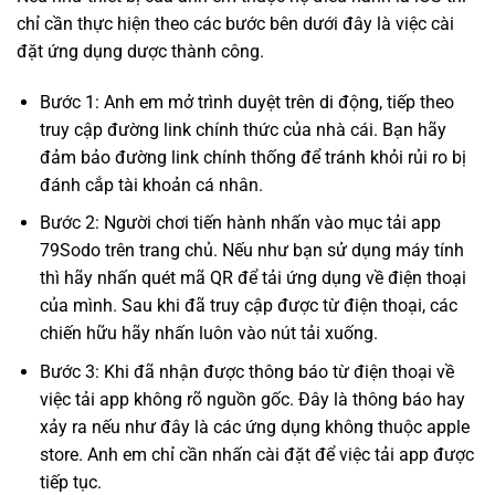
chỉ cần thực hiện theo các bước bên dưới đây là việc cài
đặt ứng dụng dược thành công.
Bước 1: Anh em mở trình duyệt trên di động, tiếp theo
truy cập đường link chính thức của nhà cái. Bạn hãy
đảm bảo đường link chính thống để tránh khỏi rủi ro bị
đánh cắp tài khoản cá nhân.
Bước 2: Người chơi tiến hành nhấn vào mục tải app
79Sodo trên trang chủ. Nếu như bạn sử dụng máy tính
thì hãy nhấn quét mã QR để tải ứng dụng về điện thoại
của mình. Sau khi đã truy cập được từ điện thoại, các
chiến hữu hãy nhấn luôn vào nút tải xuống.
Bước 3: Khi đã nhận được thông báo từ điện thoại về
việc tải app không rõ nguồn gốc. Đây là thông báo hay
xảy ra nếu như đây là các ứng dụng không thuộc apple
store. Anh em chỉ cần nhấn cài đặt để việc tải app được
tiếp tục.