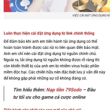
VIỆC CÀI ĐẶT ỨNG DỤNG 
Luôn thực hiện cài đặt ứng dụng từ link chính thống
Để đảm bảo khi anh em tiến hành tải ứng dụng có thể
hoàn toàn tránh được các rủi ro liên quan đến bảo mật.
Anh em chỉ nên cài đặt ứng dụng từ nguồn chính chủ.
Ngoài ra, tải ứng dụng từ nguồn không được rõ ràng thì
còn khiến thiết bị của anh em bị nhiễm virus hoặc phần
mềm độc hại. Các chiến hữu nên đặc biệt lưu ý vấn đề này
để không gặp phải những sự cố không đáng có.
Tìm hiểu thêm:
Nạp tiền 79Sodo
– Đầu
tư tối ưu cho game cá cược online