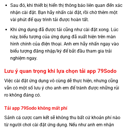
Sau đó, khi thiết bị hiển thị thông báo liên quan đến xác
nhận cài đặt. Bạn hãy nhấn cài đặt, rồi chờ thêm một
vài phút để quy trình tải được hoàn tất.
Khi ứng dụng đã được tải cũng như cài đặt xong. Lúc
này, biểu tượng của ứng dụng đã xuất hiện trên màn
hình chính của điện thoại. Anh em hãy nhấn ngay vào
biểu tượng đăng nhập/ký để bắt đầu tham gia trải
nghiệm ngay.
Lưu ý quan trọng khi lựa chọn tải app 79Sodo
Việc cài đặt ứng dụng vô cùng dễ thực hiện, nhưng cũng
vẫn có một số lưu ý cho anh em để tránh được những rủi
ro không đáng có.
Tải app 79Sodo không mất phí
Sảnh cá cược cam kết sẽ không thu bất cứ khoản phí nào
từ người chơi cài đặt ứng dụng. Nếu như anh em nhận