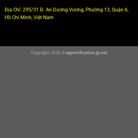
Địa Chỉ: 295/31 Đ. An Dương Vương, Phường 13, Quận 6,
Hồ Chí Minh, Việt Nam
Copyright 2026 ©
opportification.jp.net