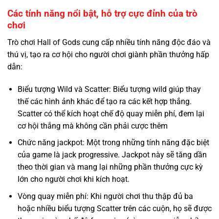
Các tính năng nổi bật, hỗ trợ cực đỉnh của trò
chơi
Trò chơi Hall of Gods cung cấp nhiều tính năng độc đáo và
thú vị, tạo ra cơ hội cho người chơi giành phần thưởng hấp
dẫn:
Biểu tượng Wild và Scatter: Biểu tượng wild giúp thay
thế các hình ảnh khác để tạo ra các kết hợp thắng.
Scatter có thể kích hoạt chế độ quay miễn phí, đem lại
cơ hội thắng mà không cần phải cược thêm
Chức năng jackpot: Một trong những tính năng đặc biệt
của game là jack progressive. Jackpot này sẽ tăng dần
theo thời gian và mang lại những phần thưởng cực kỳ
lớn cho người chơi khi kích hoạt.
Vòng quay miễn phí: Khi người chơi thu thập đủ ba
hoặc nhiều biểu tượng Scatter trên các cuộn, họ sẽ được