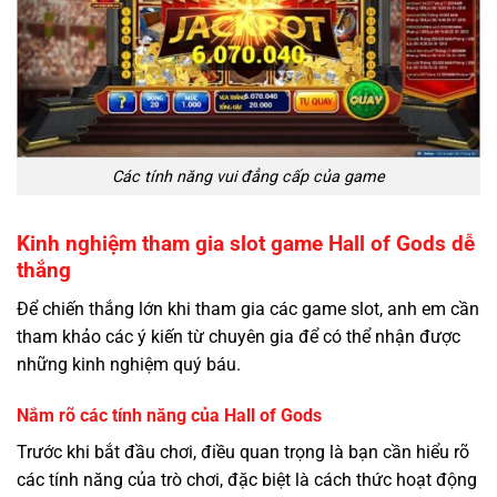
Các tính năng vui đẳng cấp của game
Kinh nghiệm tham gia slot game Hall of Gods dễ
thắng
Để chiến thắng lớn khi tham gia các game slot, anh em cần
tham khảo các ý kiến từ chuyên gia để có thể nhận được
những kinh nghiệm quý báu.
Nắm rõ các tính năng của Hall of Gods
Trước khi bắt đầu chơi, điều quan trọng là bạn cần hiểu rõ
các tính năng của trò chơi, đặc biệt là cách thức hoạt động