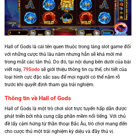
Hall of Gods là cái tên quen thuộc trong làng slot game đối
với những cược thủ lâu năm nhưng hẳn sẽ khá mới mẻ
trong mắt các tân thủ. Do đó, tại nội dung bên dưới của bài
viết này,
79Sodo
sẽ giới thiệu thông tin cụ thể, chi tiết của
loại hình cực đặc sắc sau để mọi người có thể nắm rõ
trước khi quyết định tham gia trải nghiệm.
Thông tin về Hall of Gods
Hall of Gods là một trò chơi slot trực tuyến hấp dẫn được
phát triển bởi nhà cung cấp phần mềm nổi tiếng. Với chủ
đề lấy cảm hứng từ thần thoại Bắc Âu, trò chơi mang đến
cho cược thủ một trải nghiệm kỳ diệu và đầy thú vị.