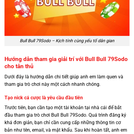
Bull Bull 79Sodo – Kịch tính cùng yếu tố dân gian
Hướng dẫn tham gia giải trí với Bull Bull 79Sodo
cho tân thủ
Dưới đây là hướng dẫn chi tiết giúp anh em làm quen và
tham gia trò chơi này một cách nhanh chóng.
Tạo nick cá cược là yêu cầu đầu tiên
Trước tiên, bạn cần tạo một tài khoản tại nhà cái để bắt
đầu tham gia trò chơi Bull Bull 79Sodo. Quá trình đăng ký
khá đơn giản, bạn chỉ cần cung cấp những thông tin cơ
bản như tên, email, và mật khẩu. Sau khi hoàn tất, anh em