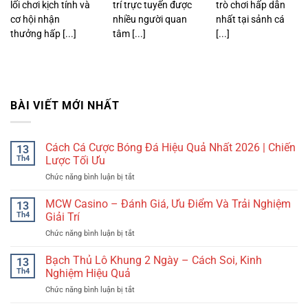
lối chơi kịch tính và
trí trực tuyến được
trò chơi hấp dẫn
cơ hội nhận
nhiều người quan
nhất tại sảnh cá
thưởng hấp [...]
tâm [...]
[...]
BÀI VIẾT MỚI NHẤT
Cách Cá Cược Bóng Đá Hiệu Quả Nhất 2026 | Chiến
13
Th4
Lược Tối Ưu
ở
Chức năng bình luận bị tắt
Cách
Cá
MCW Casino – Đánh Giá, Ưu Điểm Và Trải Nghiệm
13
Cược
Th4
Giải Trí
Bóng
ở
Chức năng bình luận bị tắt
Đá
MCW
Hiệu
Casino
Bạch Thủ Lô Khung 2 Ngày – Cách Soi, Kinh
Quả
13
–
Nhất
Th4
Nghiệm Hiệu Quả
Đánh
2026
ở
Chức năng bình luận bị tắt
Giá,
|
Bạch
Ưu
Chiến