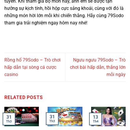
tuyến. Khi tham gia bộ môn này, anh em sẽ được tận
hưởng sự kịch tính, hồi hộp cực sảng khoái, cùng với đó là
những món hời lớn mỗi khi chiến thắng. Hãy cùng 79Sodo
tham gia trải nghiệm ngay hôm nay nhé!
Rồng hổ 79Sodo – Trò chơi
Ngưu ngưu 79Sodo – Trò
hấp dẫn tại sòng cá cược
chơi bài hấp dẫn, thắng lớn
casino
mỗi ngày
RELATED POSTS
31
31
13
Th3
Th3
Th4