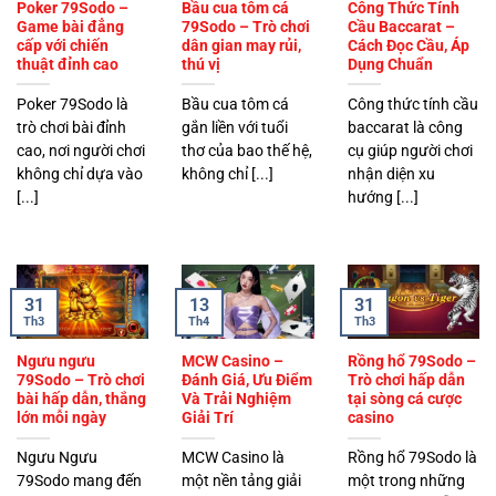
Poker 79Sodo –
Bầu cua tôm cá
Công Thức Tính
Game bài đẳng
79Sodo – Trò chơi
Cầu Baccarat –
cấp với chiến
dân gian may rủi,
Cách Đọc Cầu, Áp
thuật đỉnh cao
thú vị
Dụng Chuẩn
Poker 79Sodo là
Bầu cua tôm cá
Công thức tính cầu
trò chơi bài đỉnh
gắn liền với tuổi
baccarat là công
cao, nơi người chơi
thơ của bao thế hệ,
cụ giúp người chơi
không chỉ dựa vào
không chỉ [...]
nhận diện xu
[...]
hướng [...]
31
13
31
Th3
Th4
Th3
Ngưu ngưu
MCW Casino –
Rồng hổ 79Sodo –
79Sodo – Trò chơi
Đánh Giá, Ưu Điểm
Trò chơi hấp dẫn
bài hấp dẫn, thắng
Và Trải Nghiệm
tại sòng cá cược
lớn mỗi ngày
Giải Trí
casino
Ngưu Ngưu
MCW Casino là
Rồng hổ 79Sodo là
79Sodo mang đến
một nền tảng giải
một trong những