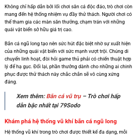
Không chỉ hấp dẫn bởi lối chơi săn cá độc đáo, trò chơi còn
mang đến hệ thống nhiệm vụ đầy thử thách. Người chơi có
thể tham gia các màn săn thưởng, chạm trán với những
quái vật biển sở hữu giá trị cao.
Bắn cá ngũ long tạo nên sức hút đặc biệt nhờ sự xuất hiện
của những quái vật biển với sức mạnh vượt trội. Chúng di
chuyển linh hoạt, đòi hỏi game thủ phải có chiến thuật hợp
lý để hạ gục. Đổi lại, phần thưởng dành cho những ai chinh
phục được thử thách này chắc chắn sẽ vô cùng xứng
đáng.
Xem thêm:
Bắn cá vũ trụ
– Trò chơi hấp
dẫn bậc nhất tại 79Sodo
Khám phá hệ thống vũ khí bắn cá ngũ long
Hệ thống vũ khí trong trò chơi được thiết kế đa dạng, mỗi