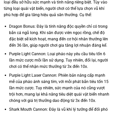
loại đều sở hữu sức mạnh và tính năng riêng biệt. Tùy vào
từng loại quái vật biển, người chơi có thể lựa chọn vũ khí
phù hợp để gia tăng hiệu quả săn thưởng. Cụ thể:
Dragon Bonus: Đây là tính năng độc quyền chỉ có trong
bắn cá ngũ long. Khi săn được viên ngọc rồng, chế độ
đặc biệt sẽ kích hoạt, mang đến cơ hội nhân thưởng lên
đến 36 lần, giúp người chơi gia tăng lợi nhuận đáng kể.
Purple Light Cannon: Loại pháo này yêu cầu tiêu tốn 6
lần mức cược mỗi lần sử dụng. Tuy nhiên, đổi lại, người
chơi có thể nhận mức thưởng từ 3x đến 10x.
Purple Light Laser Cannon: Phiên bản nâng cấp mạnh
mẽ của pháo ánh sáng tím, với mỗi phát bắn tiêu tốn 15
lần mức cược. Tuy nhiên, sức mạnh của nó cũng vượt
trội hơn, mang lại khả năng tiêu diệt quái vật biển nhanh
chóng với giá trị thưởng dao động từ 3x đến 10x.
Shark Mouth Cannon: Đây là vũ khí lý tưởng để đối phó