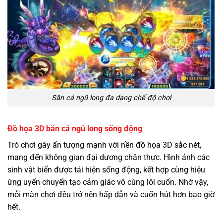
Săn cá ngũ long đa dạng chế độ chơi
Đồ họa 3D bắn cá ngũ long sống động
Trò chơi gây ấn tượng mạnh với nền đồ họa 3D sắc nét,
mang đến không gian đại dương chân thực. Hình ảnh các
sinh vật biển được tái hiện sống động, kết hợp cùng hiệu
ứng uyển chuyển tạo cảm giác vô cùng lôi cuốn. Nhờ vậy,
mỗi màn chơi đều trở nên hấp dẫn và cuốn hút hơn bao giờ
hết.