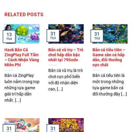
RELATED POSTS
31
31
13
Th3
Th3
Th4
Hack Bắn Cá
Bắn cá vũ trụ – Trò
Bắn cá tiểu tiên –
ZingPlay Full Tiền
chơi hấp dẫn bậc
Game săn cá hấp
– Cách Nhận Vàng
nhất tại 79Sodo
dẫn, đổi thưởng
Miễn Phí
cực chất
Bắn cá vũ trụ là trò
Bắn cá ZingPlay
Bắn cá tiểu tiên là
chơi cực phổ biến
luôn nằm trong top
một trong những
với độ nhận diện
những tựa game
tựa game bắn cá
cao, [...]
giải trí hấp dẫn
đổi thưởng đầy [...]
nhất. [...]
31
31