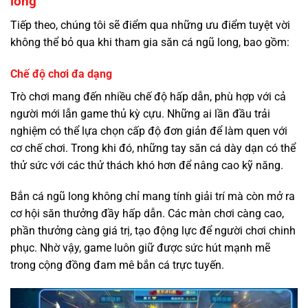
long
Tiếp theo, chúng tôi sẽ điểm qua những ưu điểm tuyệt vời
không thể bỏ qua khi tham gia săn cá ngũ long, bao gồm:
Chế độ chơi đa dạng
Trò chơi mang đến nhiều chế độ hấp dẫn, phù hợp với cả
người mới lẫn game thủ kỳ cựu. Những ai lần đầu trải
nghiệm có thể lựa chọn cấp độ đơn giản để làm quen với
cơ chế chơi. Trong khi đó, những tay săn cá dày dạn có thể
thử sức với các thử thách khó hơn để nâng cao kỹ năng.
Bắn cá ngũ long không chỉ mang tính giải trí mà còn mở ra
cơ hội săn thưởng đầy hấp dẫn. Các màn chơi càng cao,
phần thưởng càng giá trị, tạo động lực để người chơi chinh
phục. Nhờ vậy, game luôn giữ được sức hút mạnh mẽ
trong cộng đồng đam mê bắn cá trực tuyến.