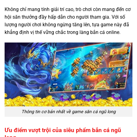
Không chỉ mang tính giải trí cao, trò chơi còn mang đến cơ
hội săn thưởng đầy hấp dẫn cho người tham gia. Với số
lượng người chơi không ngừng tăng lên, tựa game này đã
khẳng định vị thế vững chắc trong làng bắn cá online.
Thông tin cơ bản nhất về game săn cá ngũ long
Ưu điểm vượt trội của siêu phẩm bắn cá ngũ