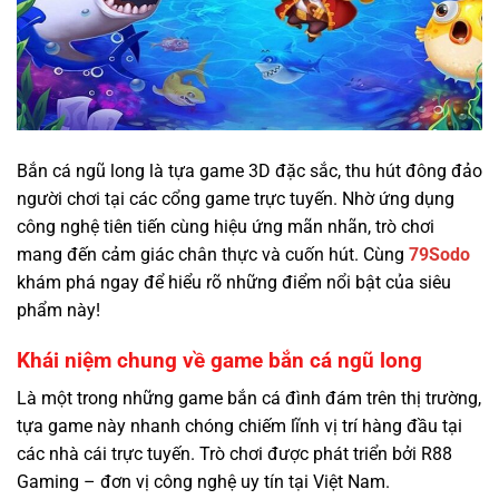
Bắn cá ngũ long là tựa game 3D đặc sắc, thu hút đông đảo
người chơi tại các cổng game trực tuyến. Nhờ ứng dụng
công nghệ tiên tiến cùng hiệu ứng mãn nhãn, trò chơi
mang đến cảm giác chân thực và cuốn hút. Cùng
79Sodo
khám phá ngay để hiểu rõ những điểm nổi bật của siêu
phẩm này!
Khái niệm chung về game bắn cá ngũ long
Là một trong những game bắn cá đình đám trên thị trường,
tựa game này nhanh chóng chiếm lĩnh vị trí hàng đầu tại
các nhà cái trực tuyến. Trò chơi được phát triển bởi R88
Gaming – đơn vị công nghệ uy tín tại Việt Nam.